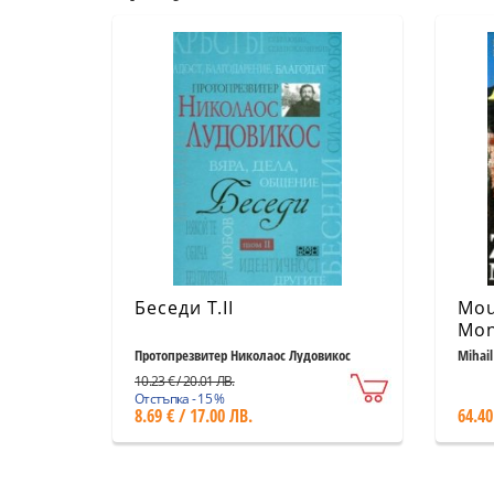
Беседи Т.II
Mou
Mon
Протопрезвитер Николаос Лудовикос
Mihail
10.23 € / 20.01 ЛВ.
Отстъпка - 15 %
8.69 € / 17.00 ЛВ.
64.40