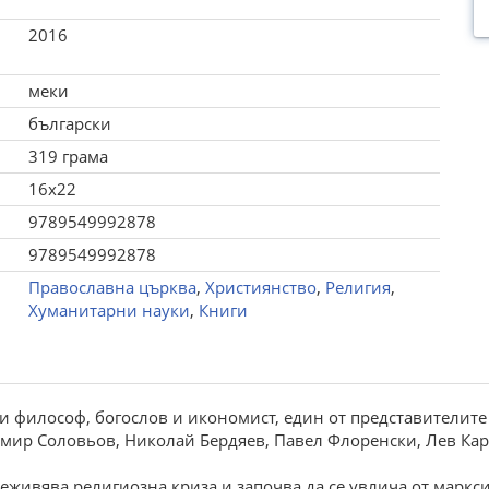
2016
меки
български
319 грама
16x22
9789549992878
9789549992878
Православна църква
,
Християнство
,
Религия
,
Хуманитарни науки
,
Книги
и философ, богослов и икономист, един от представителите 
димир Соловьов, Николай Бердяев, Павел Флоренски, Лев Ка
еживява религиозна криза и започва да се увлича от марксиз