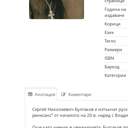
страници
Година на
издаване
Корици
Език
Тегло
Размери
ISBN
Баркод
Категории
Анотация
Коментари
Сергей Николаевич Булгаков е изтъкнат руск
ренесанс” от началото на 20 в. наред с Вла
Още като ученик в семинарията, Булгаков пр