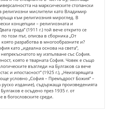
ниверсалността на марксическите стопански
на религиозни мислители като Владимир
е връща към религиозния мироглед. В
ически концепции – религиозната и
та града” (1911 г.) той вече открито се
о този път, описва в сборника „От
 която разработва в многообразните и?
фия като „идеална основа на света”,
и непрекъснатото му изпълване със София.
еност, която е тварната София. Човек е също
логическите възгледи на Булгаков са вече
ас и ипостасност” (1925 г.), „Неизгарящата
на още условно „София – Премъдрост Божия” –
ма руско издание), съдържаща произведенията
 Булгаков е осъдено през 1935 г. от
е в богословските среди.