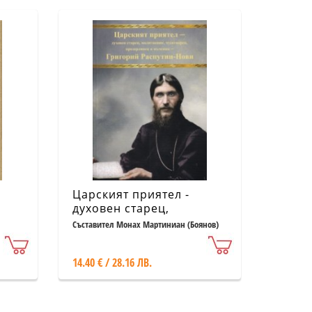
и
Царският приятел -
духовен старец,
молитвеник, чудотворец,
Съставител Монах Мартиниан (Боянов)
прозорливец и мъченик
- Григорий Распутин -
14.40 € / 28.16 ЛВ.
Нови