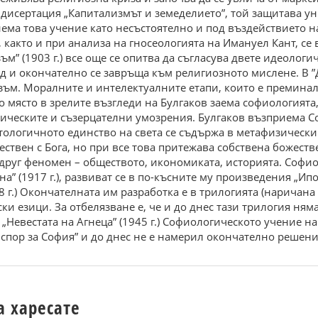
 дисертация „Капитализмът и земеделието”, той защитава у
иема това учение като несъстоятелно и под въздействието 
 както и при анализа на гносеологията на Имануел Кант, с
м” (1903 г.) все още се опитва да съгласува двете идеолог
д и окончателно се завръща към религиозното мислене. В ”Два
ъм. Моралните и интелектуалните етапи, които е преминал п
 място в зрелите възгледи на Булгаков заема софиологията,
ическите и съзерцателни умозрения. Булгаков възприема Со
нтологичното единство на света се съдържа в метафизическ
дествен с Бога, но при все това притежава собствена божеств
 друг феномен – обществото, икономиката, историята. Софио
 (1917 г.), развиват се в по-късните му произведения „Ипост
1928 г.) Окончателната им разработка е в трилогията (нарича
ски езици. За отбелязване е, че и до днес тази трилогия ня
.) „Невестата на Агнеца” (1945 г.) Софиологическото учение на
спор за София” и до днес не е намерил окончателно решени
а харесате