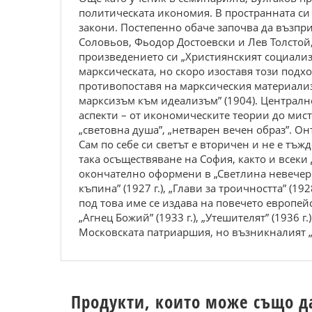
политическата икономия. В пространната си
закони. Постепенно обаче започва да възпр
Соловьов, Фьодор Достоевски и Лев Толстой,
произведението си „Християнският социализъ
марксическата, но скоро изоставя този подхо
противопоставя на марксическия материализ
марксизъм към идеализъм” (1904). Централно
аспекти – от икономическите теории до мист
„световна душа”, „нетварен вечен образ”. О
Сам по себе си светът е вторичен и не е тъж
така осъществяване на София, както и всеки
окончателно оформени в „Светлина невечерна”
къпина” (1927 г.), „Глави за троичността” (
под това име се издава на повечето европей
„Агнец Божий” (1933 г.), „Утешителят” (1936 г
Московската патриаршия, но възникналият „
Продукти, които може също д