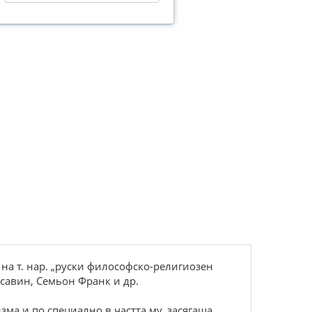
на т. нар. „руски философско-религиозен
рсавин, Семьон Франк и др.
ма и по специално в частта му, засягаща