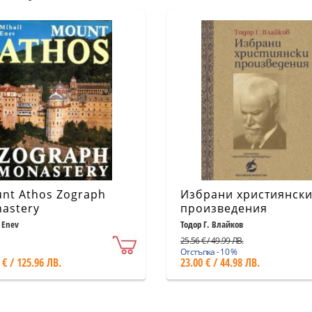
nt Athos Zograph
Избрани християнск
astery
произведения
 Enev
Тодор Г. Влайков
25.56 € / 49.99 ЛВ.
Отстъпка - 10 %
 € / 125.96 ЛВ.
23.00 € / 44.98 ЛВ.