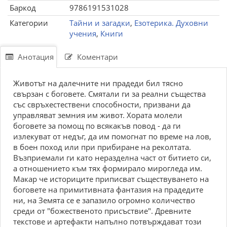
Баркод
9786191531028
Категории
Тайни и загадки
,
Езотерика. Духовни
учения
,
Книги
Анотация
Коментари
Животът на далечните ни прадеди бил тясно
свързан с боговете. Смятали ги за реални същества
със свръхестествени способности, призвани да
управляват земния им живот. Хората молели
боговете за помощ по всякакъв повод - да ги
излекуват от недъг, да им помогнат по време на лов,
в боен поход или при прибиране на реколтата.
Възприемали ги като неразделна част от битието си,
а отношението към тях формирало мирогледа им.
Макар че историците приписват съществуването на
боговете на примитивната фантазия на прадедите
ни, на Земята се е запазило огромно количество
среди от "божественото присъствие". Древните
текстове и артефакти напълно потвърждават този