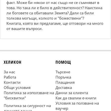
факт. Може би някои от нас също не се съмняват в
това. Но така ли е било в действителност? Наистина
ли боговете са обитавали Земята? Дали са били
толкова могъщи, колкото и "божествени"?
Книгата, която ви предлагаме, ще отговори на много
от вашите въпроси.
ХЕЛИКОН
ПОМОЩ
За нас
Търсене
Работа
Поръчка
Контакти
Плащания
Общи условия
Доставка
Политика за използване на
Данни за клиента
"бисквитки"
Как да свалим е-книги
Условия за ползване на
Политика за сигурност на
ваучер
личните данни