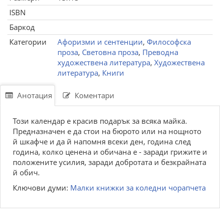
ISBN
Баркод
Категории
Афоризми и сентенции
,
Философска
проза
,
Световна проза
,
Преводна
художествена литература
,
Художествена
литература
,
Книги
Анотация
Коментари
Този календар е красив подарък за всяка майка.
Предназначен е да стои на бюрото или на нощното
й шкафче и да й напомня всеки ден, година след
година, колко ценена и обичана е - заради грижите и
положените усилия, заради добротата и безкрайната
й обич.
Ключови думи:
Малки книжки за коледни чорапчета