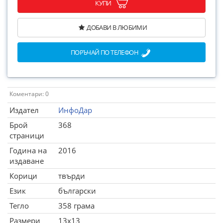
КУПИ
ДОБАВИ В ЛЮБИМИ
ПОРЪЧАЙ ПО ТЕЛЕФОН
Коментари: 0
Издател
ИнфоДар
Брой
368
страници
Година на
2016
издаване
Корици
твърди
Език
български
Тегло
358 грама
Размери
13x13