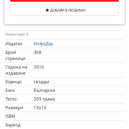
ДОБАВИ В ЛЮБИМИ
Коментари: 0
Издател
ИнфоДар
Брой
368
страници
Година на
2016
издаване
Корици
твърди
Език
български
Тегло
359 грама
Размери
13x13
ISBN
Баркод