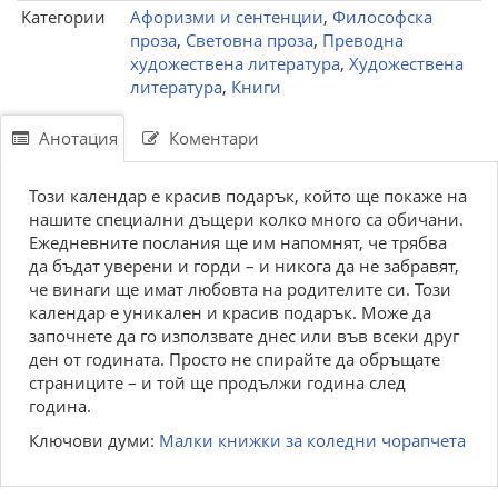
Категории
Афоризми и сентенции
,
Философска
проза
,
Световна проза
,
Преводна
художествена литература
,
Художествена
литература
,
Книги
Анотация
Коментари
Този календар е красив подарък, който ще покаже на
нашите специални дъщери колко много са обичани.
Ежедневните послания ще им напомнят, че трябва
да бъдат уверени и горди – и никога да не забравят,
че винаги ще имат любовта на родителите си. Този
календар е уникален и красив подарък. Може да
започнете да го използвате днес или във всеки друг
ден от годината. Просто не спирайте да обръщате
страниците – и той ще продължи година след
година.
Ключови думи:
Малки книжки за коледни чорапчета