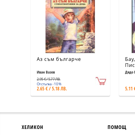
Аз съм българче
Бау
Пис
Иван Вазов
Дядо 
2.95 € / 5.77 ЛВ.
Отстъпка - 10 %
2.65 € / 5.18 ЛВ.
5.11 
ХЕЛИКОН
ПОМОЩ