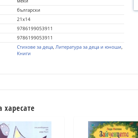
меки
български
21x14
9786199053911
9786199053911
Стихове за деца
,
Литература за деца и юноши
,
Книги
а харесате