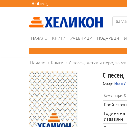
Helikon.bg
НАЧАЛО
КНИГИ
УЧЕБНИЦИ
ПОДАРЪЦИ
И
Начало
Книги
С песен, четка и перо, за ж
С песен,
Автор:
Иван У
Коментари: 0
Брой стра
Година на
издаване