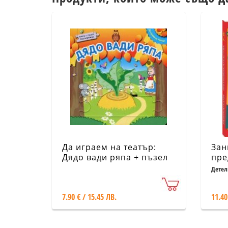
Да играем на театър:
Зан
Дядо вади ряпа + пъзел
пре
във верижка
год
Детел
7.90 € / 15.45 ЛВ.
11.40