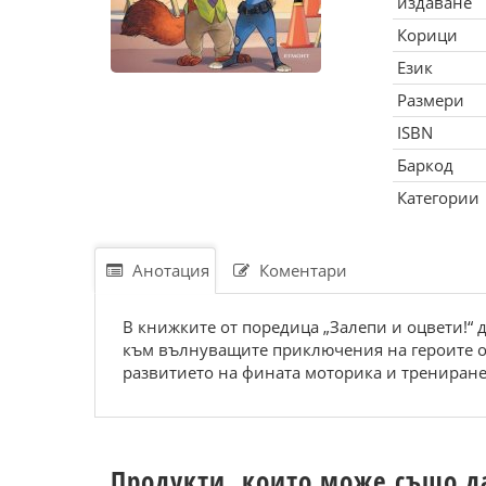
издаване
Корици
Език
Размери
ISBN
Баркод
Категории
Анотация
Коментари
В книжките от поредица „Залепи и оцвети!“ 
към вълнуващите приключения на героите от
развитието на фината моторика и трениране 
Продукти, които може също д