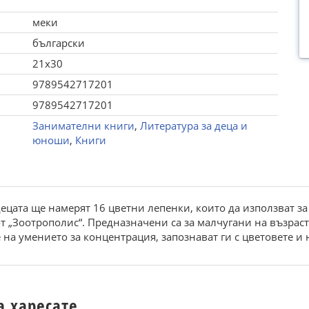
меки
български
21x30
9789542717201
9789542717201
Занимателни книги
,
Литература за деца и
юноши
,
Книги
децата ще намерят 16 цветни лепенки, които да използват з
 „Зоотрополис“. Предназначени са за малчугани на възраст
на умението за концентрация, запознават ги с цветовете и
а харесате