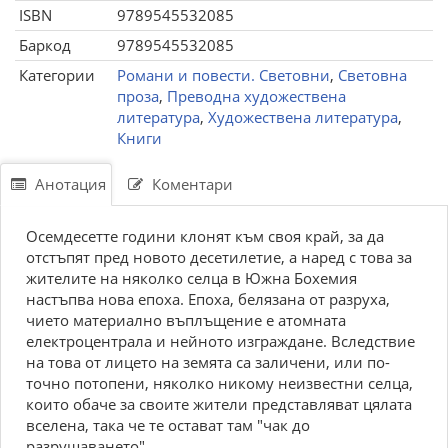
ISBN
9789545532085
Баркод
9789545532085
Категории
Романи и повести. Световни
,
Световна
проза
,
Преводна художествена
литература
,
Художествена литература
,
Книги
Анотация
Коментари
Осемдесетте години клонят към своя край, за да
отстъпят пред новото десетилетие, а наред с това за
жителите на няколко селца в Южна Бохемия
настъпва нова епоха. Епоха, белязана от разруха,
чието материално въплъщение е атомната
електроцентрала и нейното изграждане. Вследствие
на това от лицето на земята са заличени, или по-
точно потопени, няколко никому неизвестни селца,
които обаче за своите жители представляват цялата
вселена, така че те остават там "чак до
разрушаването".