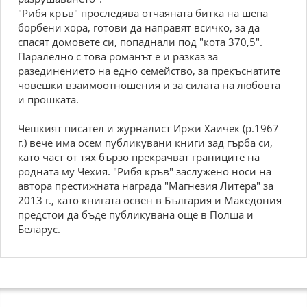
"Рибя кръв" проследява отчаяната битка на шепа
борбени хора, готови да направят всичко, за да
спасят домовете си, попаднали под "кота 370,5".
Паралелно с това романът е и разказ за
разединението на едно семейство, за прекъснатите
човешки взаимоотношения и за силата на любовта
и прошката.
Чешкият писател и журналист Иржи Хаичек (р.1967
г.) вече има осем публикувани книги зад гърба си,
като част от тях бързо прекрачват границите на
родната му Чехия. "Рибя кръв" заслужено носи на
автора престижната награда "Магнезия Литера" за
2013 г., като книгата освен в България и Македония
предстои да бъде публикувана още в Полша и
Беларус.