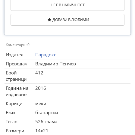
НЕ Е В НАЛИЧНОСТ
ДОБАВИ В ЛЮБИМИ
Коментари: 0
Издател
Парадокс
Преводач
Владимир Пенчев
Брой
412
страници
Година на
2016
издаване
Корици
меки
Език
български
Тегло
526 грама
Размери
14x21