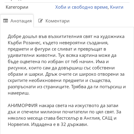
Категории
Хоби и свободно време
,
Книги
Анотация
Коментари
Добре дошъл във възхитителния свят на художника
Кърби Розанес, където невероятни създания,
предмети и фигури се сливат и превръщат в
удивителни животни. Тук всяка картина може да
бъде оцветена по избран от теб начин. Има и
рисунки, които сам да довършиш със собствени
образи и шарки. Дръж очите си широко отворени за
скритите необикновени предмети и същества,
разпръснати из страниците. Трябва да ги потърсиш и
намериш.
АНИМОРФИЯ накара света на изкуството да затаи
дъх и спечели милиони почитатели по цял свят. За
няколко месеца става бестселър в Англия, САЩ и
Норвегия. Издадена е в 32 държави.