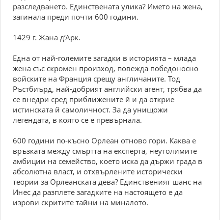
разследването. Единствената улика? Името на жена,
загинала преди почти 600 години.
1429 г. Жана д’Арк.
Една от най-големите загадки в историята – млада
жена със скромен произход, повежда победоносно
войските на Франция срещу англичаните. Тод
Ръстбиърд, най-добрият английски агент, трябва да
се внедри сред приближените й и да открие
истинската й самоличност. За да унищожи
легендата, в която се е превърнала.
600 години по-късно Орлеан отново гори. Каква е
връзката между смъртта на експерта, неутолимите
амбиции на семейство, което иска да държи града в
абсолютна власт, и отхвърлените исторически
теории за Орлеанската дева? Единственият шанс на
Инес да разплете загадките на настоящето е да
изрови скритите тайни на миналото.