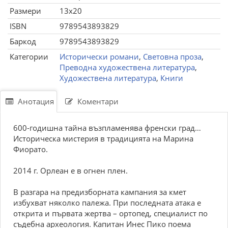
Размери
13x20
ISBN
9789543893829
Баркод
9789543893829
Категории
Исторически романи
,
Световна проза
,
Преводна художествена литература
,
Художествена литература
,
Книги
Анотация
Коментари
600-годишна тайна възпламенява френски град…
Историческа мистерия в традицията на Марина
Фиорато.
2014 г. Орлеан е в огнен плен.
В разгара на предизборната кампания за кмет
избухват няколко палежа. При последната атака е
открита и първата жертва – ортопед, специалист по
съдебна археология. Капитан Инес Пико поема