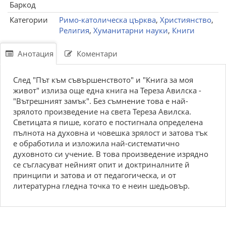
Баркод
Категории
Римо-католическа църква
,
Християнство
,
Религия
,
Хуманитарни науки
,
Книги
Анотация
Коментари
След "Път към съвършенството" и "Книга за моя
живот" излиза още една книга на Тереза Авилска -
"Вътрешният замък". Без съмнение това е най-
зрялото произведение на света Тереза Авилска.
Светицата я пише, когато е постигнала определена
пълнота на духовна и човешка зрялост и затова тък
е обработила и изложила най-систематично
духовното си учение. В това произведение изрядно
се съгласуват нейният опит и доктриналните й
принципи и затова и от педагогическа, и от
литературна гледна точка то е неин шедьовър.