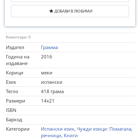
ДОБАВИ В ЛЮБИМИ
Коментари: 0
Издател
Грамма
Година на
2016
издаване
Корици
меки
Език
испански
Тегло
418 грама
Размери
14x21
ISBN
Баркод
Категории
Испански език
,
Чужди езици: Помагала,
речници
,
Книги