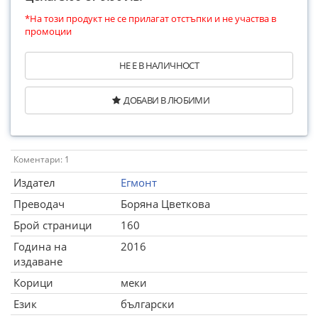
*На този продукт не се прилагат отстъпки и не участва в
промоции
НЕ Е В НАЛИЧНОСТ
ДОБАВИ В ЛЮБИМИ
Коментари: 1
Издател
Егмонт
Преводач
Боряна Цветкова
Брой страници
160
Година на
2016
издаване
Корици
меки
Език
български