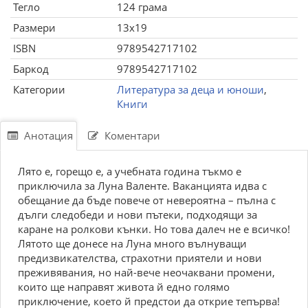
Тегло
124 грама
Размери
13x19
ISBN
9789542717102
Баркод
9789542717102
Категории
Литература за деца и юноши
,
Книги
Анотация
Коментари
Лято е, горещо е, а учебната година тъкмо е
приключила за Луна Валенте. Ваканцията идва с
обещание да бъде повече от невероятна – пълна с
дълги следобеди и нови пътеки, подходящи за
каране на ролкови кънки. Но това далеч не е всичко!
Лятото ще донесе на Луна много вълнуващи
предизвикателства, страхотни приятели и нови
преживявания, но най-вече неочаквани промени,
които ще направят живота й едно голямо
приключение, което й предстои да открие тепърва!