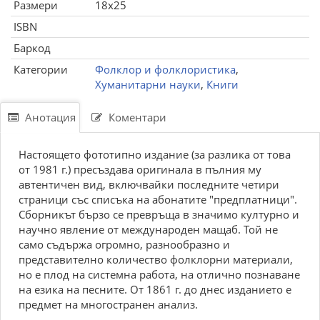
Размери
18x25
ISBN
Баркод
Категории
Фолклор и фолклористика
,
Хуманитарни науки
,
Книги
Анотация
Коментари
Настоящето фототипно издание (за разлика от това
от 1981 г.) пресъздава оригинала в пълния му
автентичен вид, включвайки последните четири
страници със списъка на абонатите "предплатници".
Сборникът бързо се превръща в значимо културно и
научно явление от международен мащаб. Той не
само съдържа огромно, разнообразно и
представително количество фолклорни материали,
но е плод на системна работа, на отлично познаване
на езика на песните. От 1861 г. до днес изданието е
предмет на многостранен анализ.