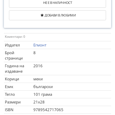
НЕ Е В НАЛИЧНОСТ
ДОБАВИ В ЛЮБИМИ
Коментари: 0
Издател
Егмонт
Брой
8
страници
Година на
2016
издаване
Корици
меки
Език
български
Тегло
101 грама
Размери
21x28
ISBN
9789542717065