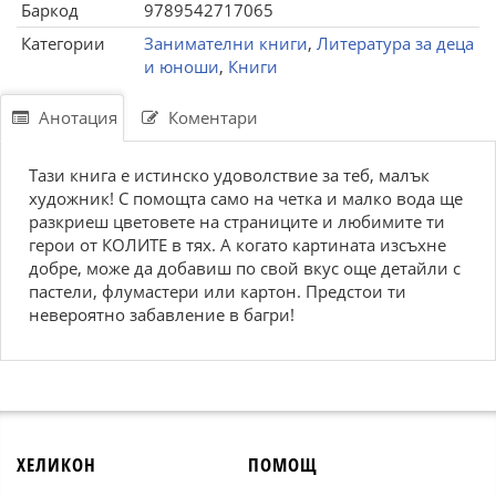
Баркод
9789542717065
Категории
Занимателни книги
,
Литература за деца
и юноши
,
Книги
Анотация
Коментари
Тази книга е истинско удоволствие за теб, малък
художник! С помощта само на четка и малко вода ще
разкриеш цветовете на страниците и любимите ти
герои от КОЛИТЕ в тях. А когато картината изсъхне
добре, може да добавиш по свой вкус още детайли с
пастели, флумастери или картон. Предстои ти
невероятно забавление в багри!
ХЕЛИКОН
ПОМОЩ