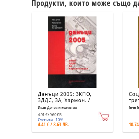
Продукти, които може също д
Данъци 2005: ЗКПО,
Соц
ЗДДС, ЗА, Хармон. /
тре
старо
Иван Дочев и колектив
Гочо 
4.91 € / 9.60 ЛВ.
Отстъпка - 10 %
4.41 € / 8.63 ЛВ.
10.74