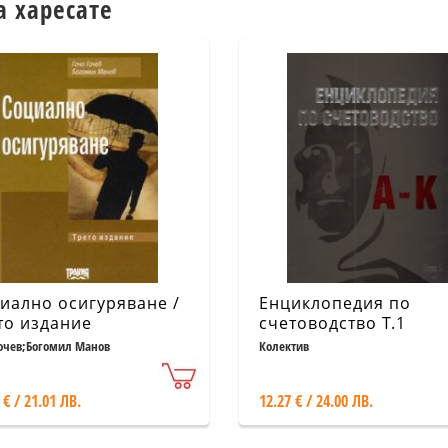
а харесате
иално осигуряване /
Енциклопедия по
то издание
счетоводство Т.1
Гочев;Богомил Манов
Колектив
 € / 21.01 ЛВ.
12.27 € / 24.00 ЛВ.