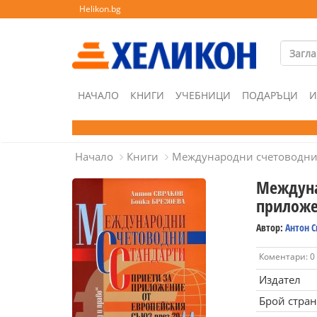
Helikon.bg
НАЧАЛО
КНИГИ
УЧЕБНИЦИ
ПОДАРЪЦИ
И
Начало
Книги
Международни счетоводни с
Междуна
приложен
Автор:
Антон С
Коментари: 0
Издател
Брой стра