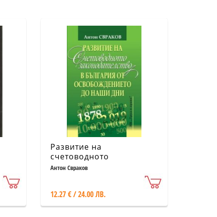
Развитие на
счетоводното
законодателство в
Антон Свраков
България от
Освобождението до
12.27 € / 24.00 ЛВ.
наши дни