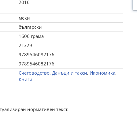
2016
меки
български
1606 грама
21x29
9789546082176
9789546082176
Счетоводство. Данъци и такси
,
Икономика
,
Книги
туализиран нормативен текст.