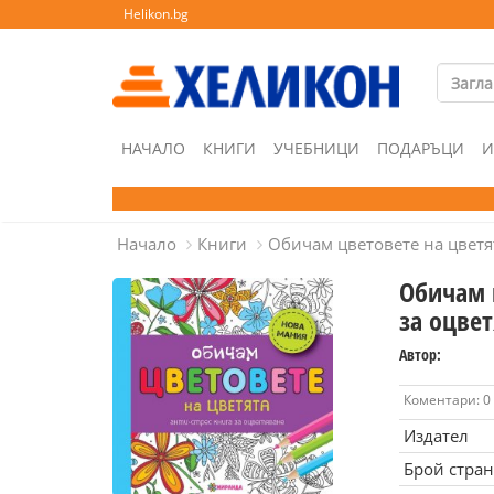
Helikon.bg
НАЧАЛО
КНИГИ
УЧЕБНИЦИ
ПОДАРЪЦИ
И
Начало
Книги
Обичам цветовете на цветят
Обичам ц
за оцве
Автор:
Коментари: 0
Издател
Брой стра