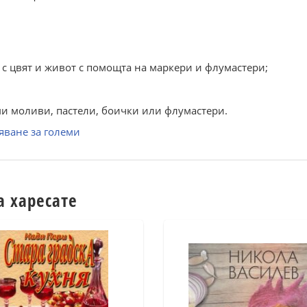
с цвят и живот с помощта на маркери и флумастери;
ми моливи, пастели, боички или флумастери.
яване за големи
а харесате