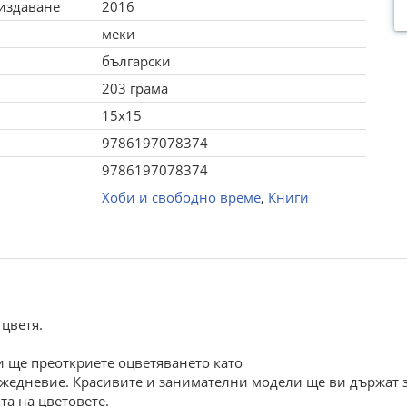
 издаване
2016
меки
български
203 грама
15x15
9786197078374
9786197078374
Хоби и свободно време
,
Книги
 цветя.
ги ще преоткриете оцветяването като
ежедневие. Красивите и занимателни модели ще ви държат з
та на цветовете.