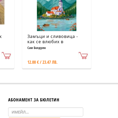
к
Замъци и сливовица -
как се влюбих в
Словения
Сам Болдуин
12.00 € / 23.47 ЛВ.
АБОНАМЕНТ ЗА БЮЛЕТИН