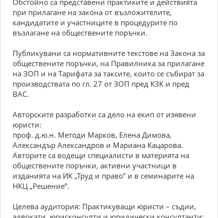
Обстойно са представени практиките и действията
при прилагане на закона от възложителите,
кандидатите и участниците в процедурите по
възлагане на обществените поръчки.
Публикувани са нормативните текстове на Закона за
обществените поръчки, на Правилника за прилагане
на ЗОП и на Тарифата за таксите, които се събират за
производствата по гл. 27 от ЗОП пред КЗК и пред
ВАС.
Авторските разработки са дело на екип от изявени
юристи:
проф. д.ю.н. Методи Марков, Елена Димова,
Александър Александров и Мариана Кацарова.
Авторите са водещи специалисти в материята на
обществените поръчки, активни участници в
изданията на ИК „Труд и право” и в семинарите на
НКЦ „Решение”.
Целева аудитория: Практикуващи юристи – съдии,
адвокати, юрисконсулти и юридически консултанти;