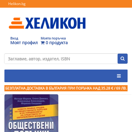
Helikon.bg
Вход
Моята поръчка
Моят профил
0 продукта
БЕЗПЛАТНА ДОСТАВКА В БЪЛГАРИЯ ПРИ ПОРЪЧКА
НАД 35.28 € / 69 ЛВ.