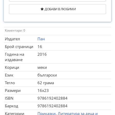
ДОБАВИ В ЛЮБИМИ
Коментари: 0
Издател
Пан
Брой страници
16
Година на
2016
издаване
Корици
меки
Език
български
Тегло
62 грама
Размери
16x23
ISBN
9786192402884
Баркод
9786192402884
Категории
Приказки
,
Литература за деца и