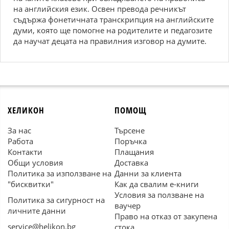
на английския език. Освен превода речникът
съдържа фонетичната транскрипция на английските
думи, която ще помогне на родителите и педагозите
да научат децата на правилния изговор на думите.
ХЕЛИКОН
ПОМОЩ
За нас
Търсене
Работа
Поръчка
Контакти
Плащания
Общи условия
Доставка
Политика за използване на
Данни за клиента
"бисквитки"
Как да свалим е-книги
Условия за ползване на
Политика за сигурност на
ваучер
личните данни
Право на отказ от закупена
service@helikon.bg
стока