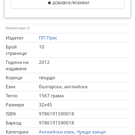
ДОБАВИ В ЛЮБИМИ
Коментари: 0
Издател
ПП Прес
Брой
10
страници
Година на
2012
издаване
Корици
твърди
Език
български, английски
Тегло
1567 грама
Размери
32x45
ISBN
9786191590018
Баркод
9786191590018
Категории
Английски език
,
Чужди езици: