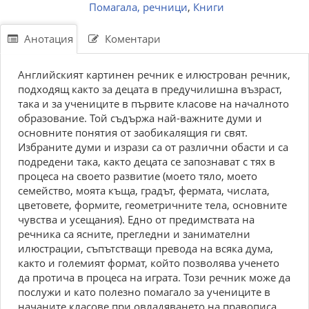
Помагала, речници
,
Книги
Анотация
Коментари
Английският картинен речник е илюстрован речник,
подходящ както за децата в предучилишна възраст,
така и за учениците в първите класове на началното
образование. Той съдържа най-важните думи и
основните понятия от заобикалящия ги свят.
Избраните думи и изрази са от различни обасти и са
подредени така, както децата се запознават с тях в
процеса на своето развитие (моето тяло, моето
семейство, моята къща, градът, фермата, числата,
цветовете, формите, геометричните тела, основните
чувства и усещания). Едно от предимствата на
речника са ясните, прегледни и занимателни
илюстрации, съпътстващи превода на всяка дума,
както и големият формат, който позволява ученето
да протича в процеса на играта. Този речник може да
послужи и като полезно помагало за учениците в
начаните класове при овладяването на правописа