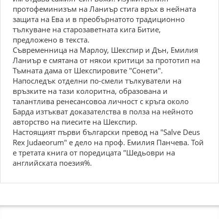
протофеминизъм на Ланиър стига връх в нейната
защита на Ева и в преобърнатото традиционно
тълкуване на старозаветната кига Битие,
предложено в текста.
Съвременница на Марлоу, Шекспир и Дън, Емилия
Ланиър е смятана от някои критици за прототип на
Тъмната дама от Шекспировите "Сонети".
Напоследък отделни по-смели тълкуватели на
връзките на тази колоритна, образована и
талантлива ренесансовоа личност с кръга около
Барда изтъкват доказателства в полза на нейното
авторство на пиесите на Шекспир.
Настоящият първи български превод на "Salve Deus
Rex Judaeorum" е дело на проф. Емилия Панчева. Той
е третата книга от поредицата "Шедьоври на
английската поезия%.