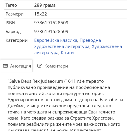
Тегло
289 грама
Размери
15x22
ISBN
9786191528509
Баркод
9786191528509
Категории
Европейска класика
,
Преводна
художествена литература
,
Художествена
литература
,
Книги
Анотация
Коментари
"Salve Deus Rex Judaeorum (1611 г.) е първото
публикувано произведение на професионална
поетеса в английската литературна история.
Адресирани към знатни дами от двора на Елизабет и
Джеймс, изящните стихове представят гледната
точка на четящата и съпреживяваща Евангелието
жена. Като следва разказа за Страстите Христови,
поемата реабилитира жените чрез важността, която
им отдава самият Син Божи. Изумителният