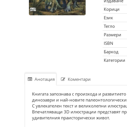
издаване
Корици
Език
Тегло
Размери
ISBN
Баркод
Категории
Анотация
Коментари
Книгата запознава с произхода и развитието
динозаври и най-новите палеонтологически
С увлекателен текст и великолепни илюстрац
Впечатляващи 3D илюстрации представят праи
удивителния праисторически живот.