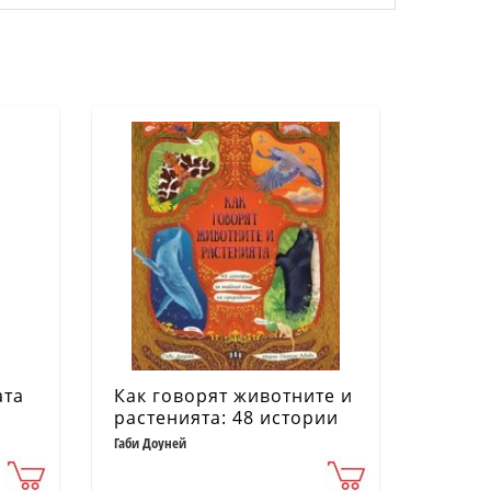
ата
Как говорят животните и
растенията: 48 истории
за тайния език на
Габи Доуней
природата