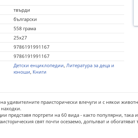
твърди
български
558 грама
25x27
9786191991167
9786191991167
Детски енциклопедии
,
Литература за деца и
юноши
,
Книги
 на удивителните праисторически влечуги и с някои животни
 находки.
ии представя портрети на 60 вида - както популярни, така и
сторическия свят почти осезаемо, допълват и обогатяват т