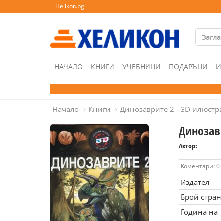
Helikon.bg
НАЧАЛО
КНИГИ
УЧЕБНИЦИ
ПОДАРЪЦИ
И
Начало
Книги
Динозаврите 2 - 3D илюстр
Динозав
Автор:
Коментари: 0
Издател
Брой стра
Година на