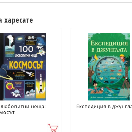
а харесате
 любопитни неща:
Експедиция в джунгл
мосът