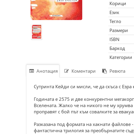
Корици
Език
Тегло
Размери
ISBN
Баркод
Категории
Анотация
Коментари
Ревюта
Сутринта Кейди си мисли, че да скъса с Езра
Годината е 2575 и две конкурентни мегакорп
Вселената. Жалко че на никого не му хрумва 
проправят с бой път към совалките за евакуа
Разказана под формата на хакнати файлове 
фантастична трилогия за преобърнатите съдб