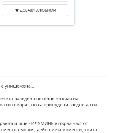
ДОБАВИ В ЛЮБИМИ
 е унищожена...
ече от заледено петънце на края на
ва си говорят, но са принудени заедно да си
ервюта и още - ИЛУМИНЕ е първа част от
 смес от емоция, действие и моменти, които