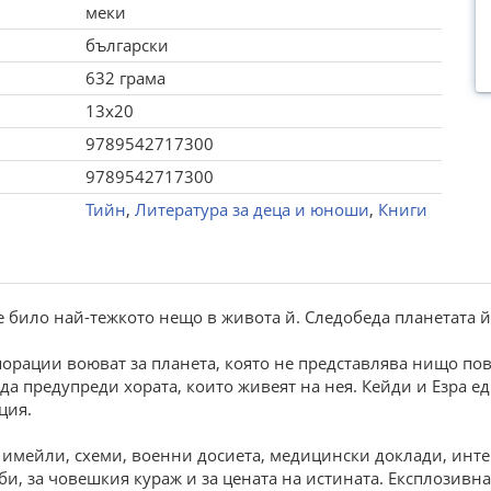
меки
български
632 грама
13x20
9789542717300
9789542717300
Тийн
,
Литература за деца и юноши
,
Книги
 е било най-тежкото нещо в живота й. Следобеда планетата й
орации воюват за планета, която не представлява нищо пов
да предупреди хората, които живеят на нея. Кейди и Езра ед
ция.
- имейли, схеми, военни досиета, медицински доклади, инт
и, за човешкия кураж и за цената на истината. Експлозивна