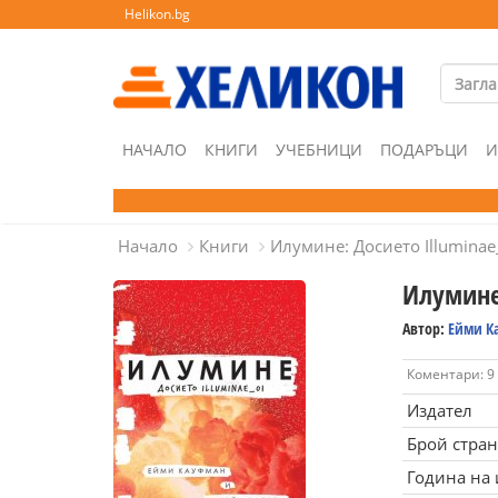
Helikon.bg
НАЧАЛО
КНИГИ
УЧЕБНИЦИ
ПОДАРЪЦИ
И
Начало
Книги
Илумине: Досието Illuminae
Илумине:
Автор:
Ейми К
Коментари: 9
Издател
Брой стра
Година на