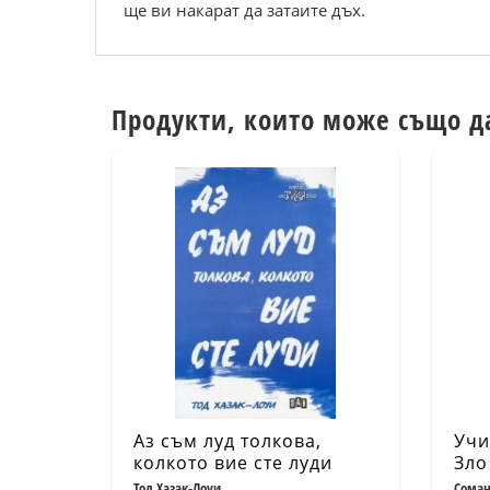
ще ви накарат да затаите дъх.
Продукти, които може също д
Аз съм луд толкова,
Учи
колкото вие сте луди
Зло
Тод Хазак-Лоуи
Соман