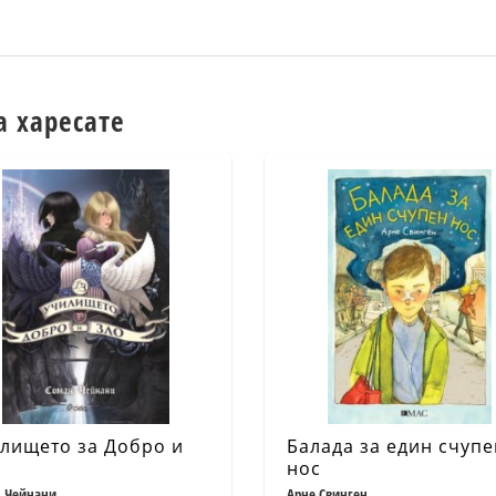
а харесате
лището за Добро и
Балада за един счупе
нос
 Чейнани
Арне Свинген