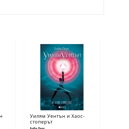
н
Уилям Уентън и Хаос-
стоперът
Боби Перс