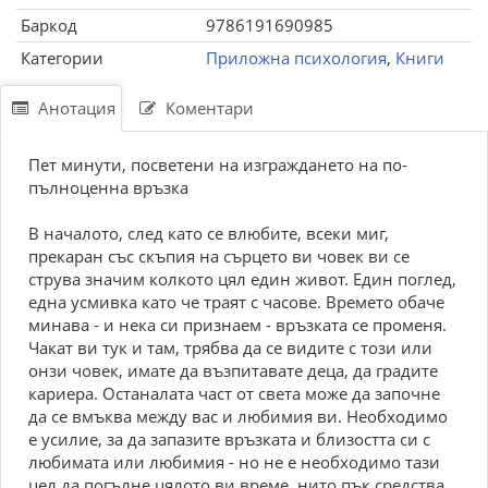
Баркод
9786191690985
Категории
Приложна психология
,
Книги
Анотация
Коментари
Пет минути, посветени на изграждането на по-
пълноценна връзка
В началото, след като се влюбите, всеки миг,
прекаран със скъпия на сърцето ви човек ви се
струва значим колкото цял един живот. Един поглед,
една усмивка като че траят с часове. Времето обаче
минава - и нека си признаем - връзката се променя.
Чакат ви тук и там, трябва да се видите с този или
онзи човек, имате да възпитавате деца, да градите
кариера. Останалата част от света може да започне
да се вмъква между вас и любимия ви. Необходимо
е усилие, за да запазите връзката и близостта си с
любимата или любимия - но не е необходимо тази
цел да погълне цялото ви време, нито пък средства.