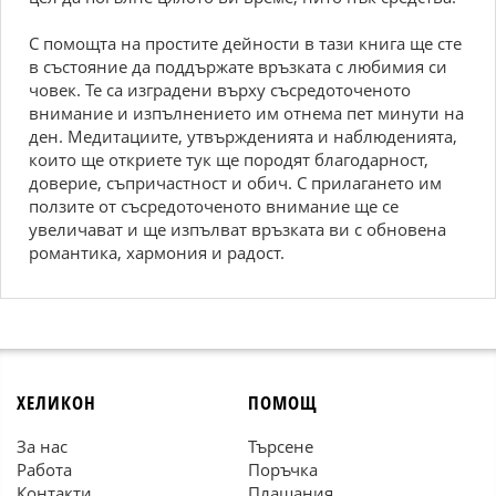
С помощта на простите дейности в тази книга ще сте
в състояние да поддържате връзката с любимия си
човек. Те са изградени върху съсредоточеното
внимание и изпълнението им отнема пет минути на
ден. Медитациите, утвържденията и наблюденията,
които ще откриете тук ще породят благодарност,
доверие, съпричастност и обич. С прилагането им
ползите от съсредоточеното внимание ще се
увеличават и ще изпълват връзката ви с обновена
романтика, хармония и радост.
ХЕЛИКОН
ПОМОЩ
За нас
Търсене
Работа
Поръчка
Контакти
Плащания