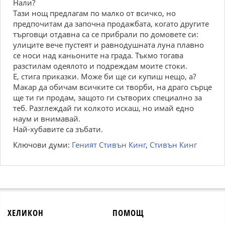
Нали?
Тази нощ предлагам по малко от всичко, но
предпочитам да започна продажбата, когато другите
търговци отдавна са се прибрали по домовете си:
улиците вече пустеят и равнодушната луна плавно
се носи над каньоните на града. Тъкмо тогава
разстилам одеялото и подреждам моите стоки.
Е, стига приказки. Може би ще си купиш нещо, а?
Макар да обичам всичките си творби, на драго сърце
ще ти ги продам, защото ги сътворих специално за
теб. Разглеждай ги колкото искаш, но имай едно
наум и внимавай.
Най-хубавите са зъбати.
Ключови думи:
Геният Стивън Кинг
,
Стивън Кинг
ХЕЛИКОН
ПОМОЩ