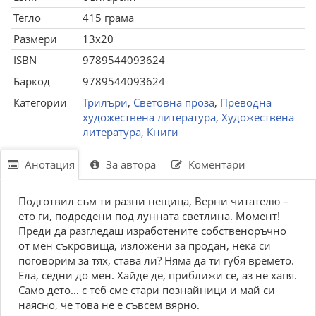
Тегло
415 грама
Размери
13x20
ISBN
9789544093624
Баркод
9789544093624
Категории
Трилъри
,
Световна проза
,
Преводна
художествена литература
,
Художествена
литература
,
Книги
Анотация
За автора
Коментари
Подготвил съм ти разни нещица, Верни читателю –
ето ги, подредени под лунната светлина. Момент!
Преди да разгледаш изработените собственоръчно
от мен съкровища, изложени за продан, нека си
поговорим за тях, става ли? Няма да ти губя времето.
Ела, седни до мен. Хайде де, приближи се, аз не хапя.
Само дето… с теб сме стари познайници и май си
наясно, че това не е съвсем вярно.