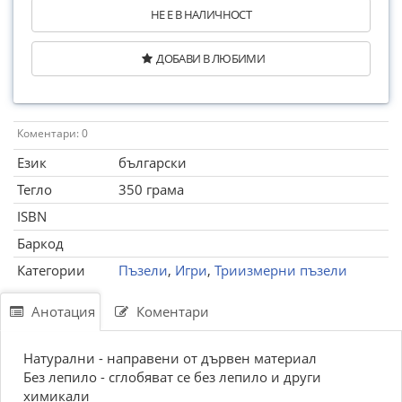
НЕ Е В НАЛИЧНОСТ
ДОБАВИ В ЛЮБИМИ
Коментари: 0
Език
български
Тегло
350 грама
ISBN
Баркод
Категории
Пъзели
,
Игри
,
Триизмерни пъзели
Анотация
Коментари
Натурални - направени от дървен материал
Без лепило - сглобяват се без лепило и други
химикали