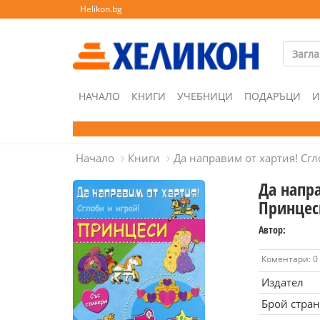
Helikon.bg
НАЧАЛО
КНИГИ
УЧЕБНИЦИ
ПОДАРЪЦИ
И
Начало
Книги
Да направим от хартия! Сг
Да напра
Принцес
Автор:
Коментари: 0
Издател
Брой стра