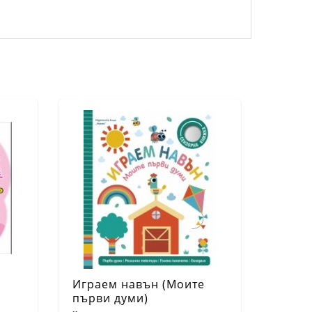
Играем навън (Моите
първи думи)