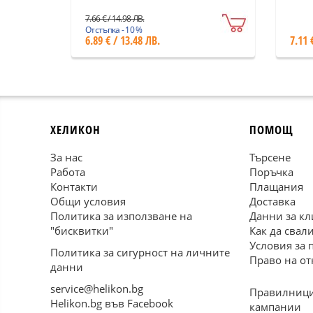
Пъс
7.66 € / 14.98 ЛВ.
Отстъпка - 10 %
6.89 € / 13.48 ЛВ.
7.11 
ХЕЛИКОН
ПОМОЩ
За нас
Търсене
Работа
Поръчка
Контакти
Плащания
Общи условия
Доставка
Политика за използване на
Данни за кл
"бисквитки"
Как да свал
Условия за 
Политика за сигурност на личните
Право на от
данни
service@helikon.bg
Правилници
Helikon.bg във Facebook
кампании