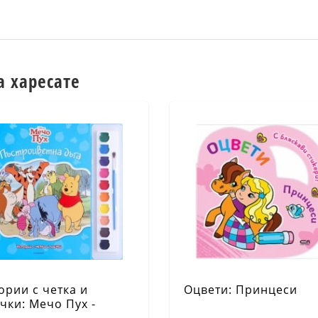
а харесате
ории с четка и
Оцвети: Принцеси
чки: Мечо Пух -