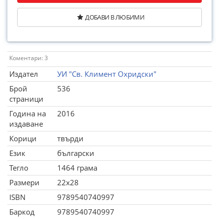
ДОБАВИ В ЛЮБИМИ
Коментари: 3
Издател
УИ "Св. Климент Охридски"
Брой
536
страници
Година на
2016
издаване
Корици
твърди
Език
български
Тегло
1464 грама
Размери
22x28
ISBN
9789540740997
Баркод
9789540740997