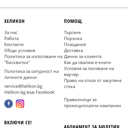
ХЕЛИКОН
ПОМОЩ
За нас
Търсене
Работа
Поръчка
Контакти
Плащания
Общи условия
Доставка
Политика за използване на
Данни за клиента
"бисквитки"
Как да свалим е-книги
Условия за ползване на
Политика за сигурност на
ваучер
личните данни
Право на отказ от закупена
service@helikon.bg
стока
Helikon.bg във Facebook
Правилници за
промоционални кампании
ВКЛЮЧИ СЕ!
АБОНАМЕНТ ЗА БЮЛЕТИН