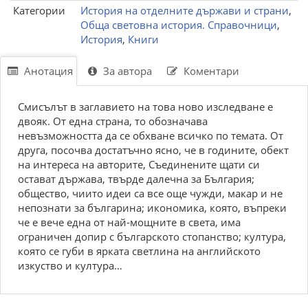
Категории
История на отделните държави и страни
,
Обща световна история. Справочници
,
История
,
Книги
Анотация
За автора
Коментари
Смисълът в заглавието на това ново изследване е
двояк. От една страна, то обозначава
невъзможността да се обхване всичко по темата. От
друга, посочва достатъчно ясно, че в годините, обект
на интереса на авторите, Съединените щати си
остават държава, твърде далечна за България;
общество, чиито идеи са все още чужди, макар и не
непознати за българина; икономика, която, въпреки
че е вече една от най-мощните в света, има
ограничен допир с българското стопанство; култура,
която се губи в ярката светлина на английското
изкуство и култура…