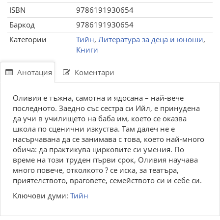
ISBN
9786191930654
Баркод
9786191930654
Категории
Тийн
,
Литература за деца и юноши
,
Книги
Анотация
Коментари
Оливия е тъжна, самотна и ядосана – най-вече
последното. Заедно със сестра си Ийл, е принудена
да учи в училището на баба им, което се оказва
школа по сценични изкуства. Там далеч не е
насърчавана да се занимава с това, което най-много
обича: да практикува цирковите си умения. По
време на този труден първи срок, Оливия научава
много повече, отколкото ? се иска, за театъра,
приятелството, враговете, семейството си и себе си.
Ключови думи:
Тийн