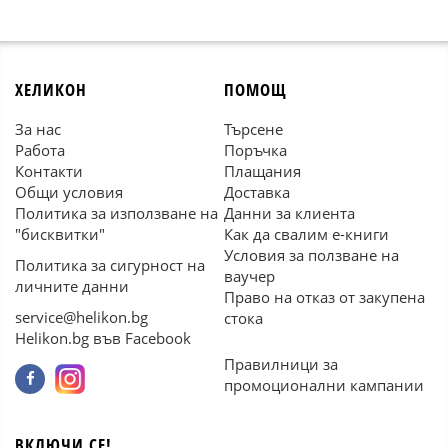
ХЕЛИКОН
ПОМОЩ
За нас
Търсене
Работа
Поръчка
Контакти
Плащания
Общи условия
Доставка
Политика за използване на
Данни за клиента
"бисквитки"
Как да свалим е-книги
Условия за ползване на
Политика за сигурност на
ваучер
личните данни
Право на отказ от закупена
service@helikon.bg
стока
Helikon.bg във Facebook
Правилници за
промоционални кампании
ВКЛЮЧИ СЕ!