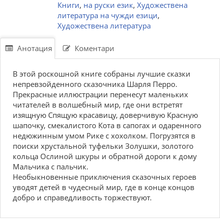
Книги
,
на руски език
,
Художествена
литература на чужди езици
,
Художествена литература
Анотация
Коментари
В этой роскошной книге собраны лучшие сказки
непревзойденного сказочника Шарля Перро.
Прекрасные иллюстрации перенесут маленьких
читателей в волшебный мир, где они встретят
изящную Спящую красавицу, доверчивую Красную
шапочку, смекалистого Кота в сапогах и одаренного
недюжинным умом Рике с хохолком. Погрузятся в
поиски хрустальной туфельки Золушки, золотого
кольца Ослиной шкуры и обратной дороги к дому
Мальчика с пальчик.
Необыкновенные приключения сказочных героев
уводят детей в чудесный мир, где в конце концов
добро и справедливость торжествуют.