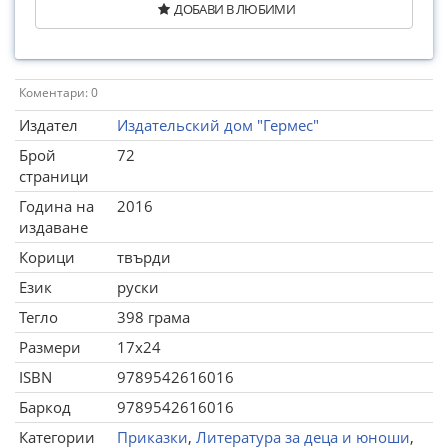
ДОБАВИ В ЛЮБИМИ
Коментари: 0
Издател
Издательский дом "Гермес"
Брой
72
страници
Година на
2016
издаване
Корици
твърди
Език
руски
Тегло
398 грама
Размери
17x24
ISBN
9789542616016
Баркод
9789542616016
Категории
Приказки
,
Литература за деца и юноши
,