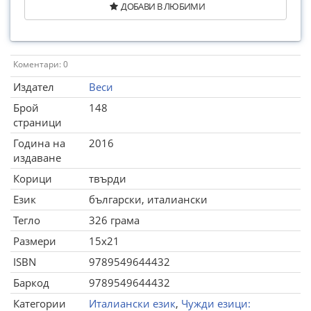
ДОБАВИ В ЛЮБИМИ
Коментари: 0
Издател
Веси
Брой
148
страници
Година на
2016
издаване
Корици
твърди
Език
български, италиански
Тегло
326 грама
Размери
15x21
ISBN
9789549644432
Баркод
9789549644432
Категории
Италиански език
,
Чужди езици: