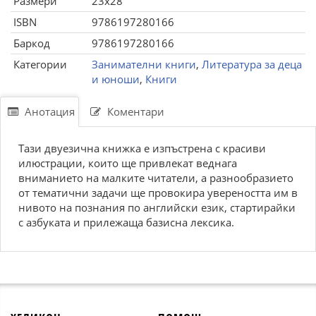
Размери
23x28
ISBN
9786197280166
Баркод
9786197280166
Категории
Занимателни книги
,
Литература за деца
и юноши
,
Книги
Анотация
Коментари
Тази двуезична книжка е изпъстрена с красиви
илюстрации, които ще привлекат веднага
вниманието на малките читатели, а разнообразието
от тематични задачи ще провокира увереността им в
нивото на познания по английски език, стартирайки
с азбуката и прилежаща базисна лексика.