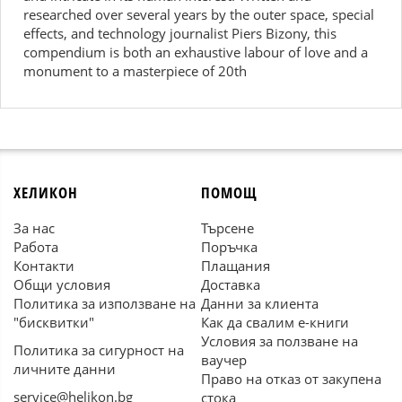
researched over several years by the outer space, special
effects, and technology journalist Piers Bizony, this
compendium is both an exhaustive labour of love and a
monument to a masterpiece of 20th
ХЕЛИКОН
ПОМОЩ
За нас
Търсене
Работа
Поръчка
Контакти
Плащания
Общи условия
Доставка
Политика за използване на
Данни за клиента
"бисквитки"
Как да свалим е-книги
Условия за ползване на
Политика за сигурност на
ваучер
личните данни
Право на отказ от закупена
service@helikon.bg
стока