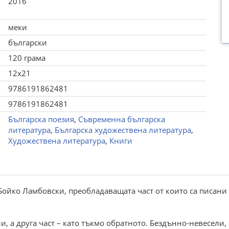
2016
меки
български
120 грама
12x21
9786191862481
9786191862481
Българска поезия
,
Съвременна българска
литература
,
Българска художествена литература
,
Художествена литература
,
Книги
ойко Ламбовски, преобладаващата част от които са писани с
и, а друга част – като тъкмо обратното. Бездънно-невесели, б