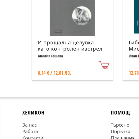
И прощална целувка
Гиб
като контролен изстрел
Мис
в челото
Кри
Анелия Гешева
Иван 
6.14 € / 12.01 ЛВ.
12.78
ХЕЛИКОН
ПОМОЩ
За нас
Търсене
Работа
Поръчка
Контакти
Плащания