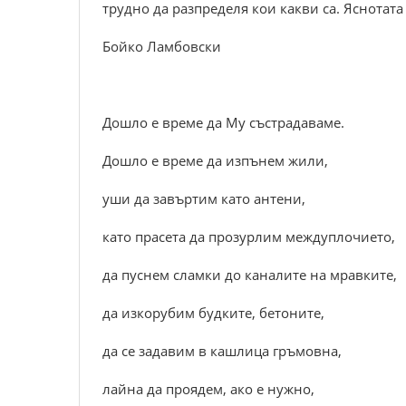
трудно да разпределя кои какви са. Яснотата
Бойко Ламбовски
Дошло е време да Му състрадаваме.
Дошло е време да изпънем жили,
уши да завъртим като антени,
като прасета да прозурлим междуплочието,
да пуснем сламки до каналите на мравките,
да изкорубим будките, бетоните,
да се задавим в кашлица гръмовна,
лайна да проядем, ако е нужно,