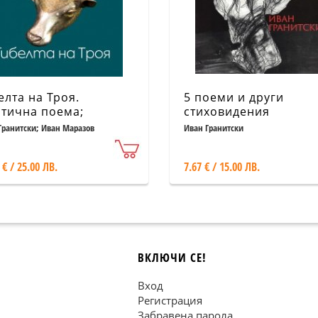
елта на Троя.
5 поеми и други
тична поема;
стиховидения
тически коментар
Гранитски; Иван Маразов
Иван Гранитски
 € / 25.00 ЛВ.
7.67 € / 15.00 ЛВ.
ВКЛЮЧИ СЕ!
Вход
Регистрация
Забравена парола