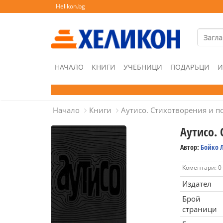
Helikon.bg
НАЧАЛО
КНИГИ
УЧЕБНИЦИ
ПОДАРЪЦИ
И
Начало
Книги
Аутисо. Стихотворения и п
Аутисо.
Автор:
Бойко 
Коментари: 0
Издател
Брой
страници