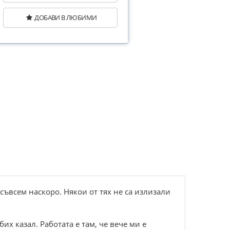
ДОБАВИ В ЛЮБИМИ
ъвсем наскоро. Някои от тях не са излизали
их казал. Работата е там, че вече ми е