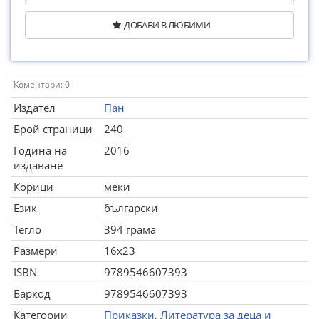
ДОБАВИ В ЛЮБИМИ
Коментари: 0
Издател
Пан
Брой страници
240
Година на
2016
издаване
Корици
меки
Език
български
Тегло
394 грама
Размери
16x23
ISBN
9789546607393
Баркод
9789546607393
Категории
Приказки
,
Литература за деца и