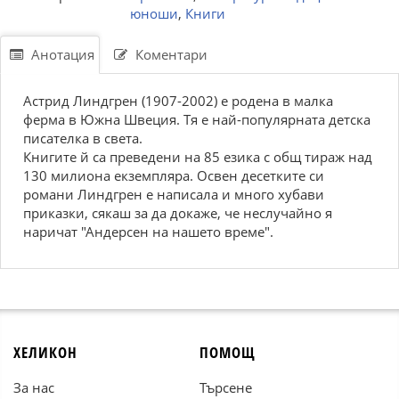
юноши
,
Книги
Анотация
Коментари
Астрид Линдгрен (1907-2002) е родена в малка
ферма в Южна Швеция. Тя е най-популярната детска
писателка в света.
Книгите й са преведени на 85 езика с общ тираж над
130 милиона екземпляра. Освен десетките си
романи Линдгрен е написала и много хубави
приказки, сякаш за да докаже, че неслучайно я
наричат "Андерсен на нашето време".
ХЕЛИКОН
ПОМОЩ
За нас
Търсене