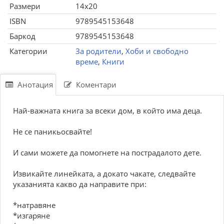
Размери
14x20
ISBN
9789545153648
Баркод
9789545153648
Категории
За родители
,
Хоби и свободно
време
,
Книги
Анотация
Коментари
Най-важната книга за всеки дом, в който има деца.
Не се паникьосвайте!
И сами можете да помогнете на пострадалото дете.
Извикайте линейката, а докато чакате, следвайте
указанията какво да направите при:
*натравяне
*изгаряне