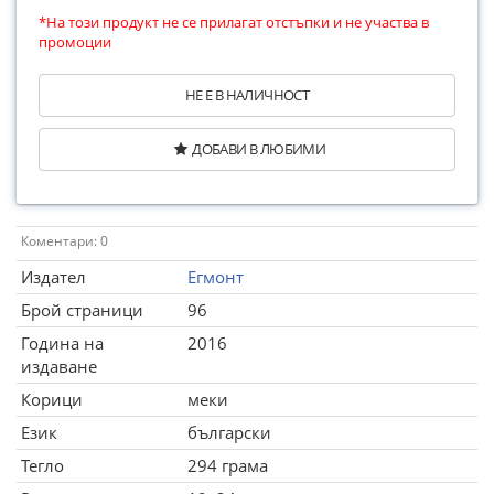
*На този продукт не се прилагат отстъпки и не участва в
промоции
НЕ Е В НАЛИЧНОСТ
ДОБАВИ В ЛЮБИМИ
Коментари: 0
Издател
Егмонт
Брой страници
96
Година на
2016
издаване
Корици
меки
Език
български
Тегло
294 грама