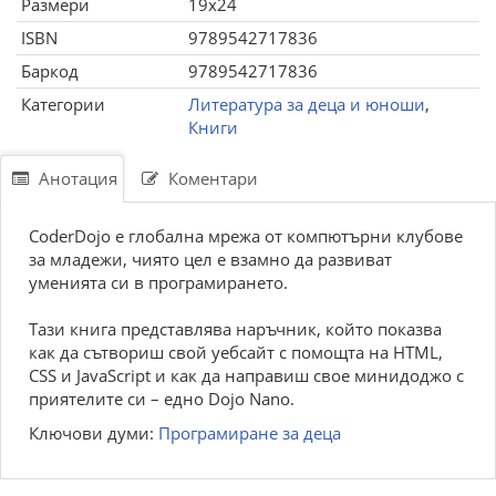
Размери
19x24
ISBN
9789542717836
Баркод
9789542717836
Категории
Литература за деца и юноши
,
Книги
Анотация
Коментари
CoderDojo е глобална мрежа от компютърни клубове
за младежи, чиято цел е взамно да развиват
уменията си в програмирането.
Тази книга представлява наръчник, който показва
как да сътвориш свой уебсайт с помощта на HTML,
CSS и JavaScript и как да направиш свое минидоджо с
приятелите си – едно Dojo Nano.
Ключови думи:
Програмиране за деца