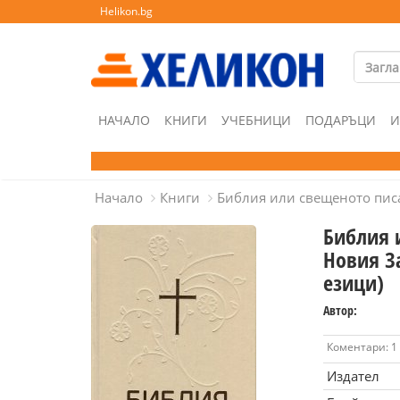
Helikon.bg
НАЧАЛО
КНИГИ
УЧЕБНИЦИ
ПОДАРЪЦИ
И
Начало
Книги
Библия или свещеното писа
Библия 
Новия З
езици)
Автор:
Коментари: 1
Издател