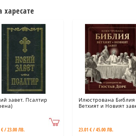
а харесате
ий завет. Псалтир
Илюстрована Библия 
рена)
Ветхият и Новият зав
гравюрите на Гюстав
Доре
 € / 23.00 ЛВ.
23.01 € / 45.00 ЛВ.