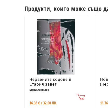
Продукти, които може също д
Червените кодове в
Нов
Стария завет
(че
Мони Алмалех
16.36 € / 32.00 ЛВ.
11.76