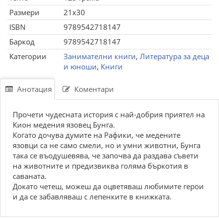
Размери
21x30
ISBN
9789542718147
Баркод
9789542718147
Категории
Занимателни книги
,
Литература за деца
и юноши
,
Книги
Анотация
Коментари
Прочети чудесната история с най-добрия приятел на
Кион медения язовец Бунга.
Когато дочува думите на Рафики, че медените
язовци са не само смели, но и умни животни, Бунга
така се въодушевява, че започва да раздава съвети
на животните и предизвиква голяма бъркотия в
саваната.
Докато четеш, можеш да оцветяваш любимите герои
и да се забавляваш с лепенките в книжката.