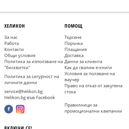
ХЕЛИКОН
ПОМОЩ
За нас
Търсене
Работа
Поръчка
Контакти
Плащания
Общи условия
Доставка
Политика за използване на
Данни за клиента
"бисквитки"
Как да свалим е-книги
Условия за ползване на
Политика за сигурност на
ваучер
личните данни
Право на отказ от закупена
service@helikon.bg
стока
Helikon.bg във Facebook
Правилници за
промоционални кампании
ВКЛЮЧИ СЕ!