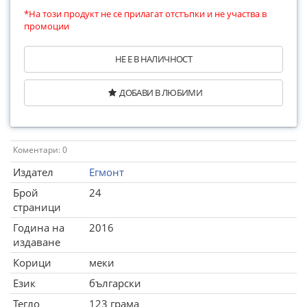
*На този продукт не се прилагат отстъпки и не участва в
промоции
НЕ Е В НАЛИЧНОСТ
ДОБАВИ В ЛЮБИМИ
Коментари: 0
Издател
Егмонт
Брой
24
страници
Година на
2016
издаване
Корици
меки
Език
български
Тегло
123 грама