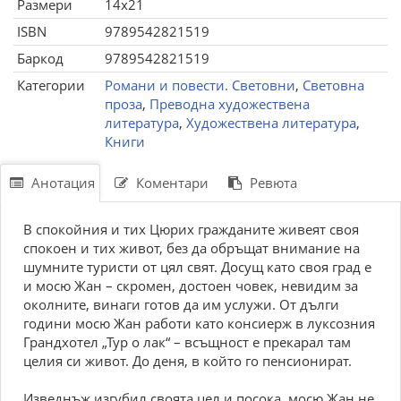
Размери
14x21
ISBN
9789542821519
Баркод
9789542821519
Категории
Романи и повести. Световни
,
Световна
проза
,
Преводна художествена
литература
,
Художествена литература
,
Книги
Анотация
Коментари
Ревюта
В спокойния и тих Цюрих гражданите живеят своя
спокоен и тих живот, без да обръщат внимание на
шумните туристи от цял свят. Досущ като своя град е
и мосю Жан – скромен, достоен човек, невидим за
околните, винаги готов да им услужи. От дълги
години мосю Жан работи като консиерж в луксозния
Грандхотел „Тур о лак“ – всъщност е прекарал там
целия си живот. До деня, в който го пенсионират.
Изведнъж изгубил своята цел и посока, мосю Жан не