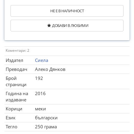
НЕ Е В НАЛИЧНОСТ
ДОБАВИ В ЛЮБИМИ
Коментари: 2
Издател
Сиела
Преводач
Алеко Дянков
Брой
192
страници
Година на
2016
издаване
Корици
меки
Език
български
Тегло
250 грама