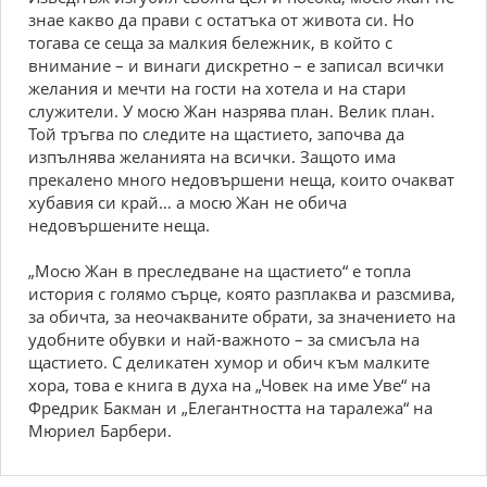
знае какво да прави с остатъка от живота си. Но
тогава се сеща за малкия бележник, в който с
внимание – и винаги дискретно – е записал всички
желания и мечти на гости на хотела и на стари
служители. У мосю Жан назрява план. Велик план.
Той тръгва по следите на щастието, започва да
изпълнява желанията на всички. Защото има
прекалено много недовършени неща, които очакват
хубавия си край… а мосю Жан не обича
недовършените неща.
„Мосю Жан в преследване на щастието“ е топла
история с голямо сърце, която разплаква и разсмива,
за обичта, за неочакваните обрати, за значението на
удобните обувки и най-важното – за смисъла на
щастието. С деликатен хумор и обич към малките
хора, това е книга в духа на „Човек на име Уве“ на
Фредрик Бакман и „Елегантността на таралежа“ на
Мюриел Барбери.