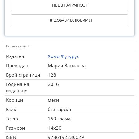
НЕ Е В НАЛИЧНОСТ
ДОБАВИ В ЛЮБИМИ
Коментари: 0
Издател
Хомо Футурус
Преводач
Мария Василева
Брой страници
128
Година на
2016
издаване
Корици
меки
Език
български
Тегло
159 грама
Размери
14x20
ISBN
9786192230029