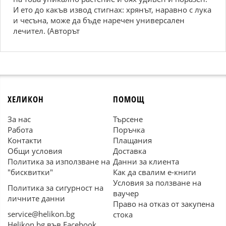
И ето до какъв извод стигнах: хрянът, наравно с лука
и чесъна, може да бъде наречен универсален
лечител. (Авторът
ХЕЛИКОН
ПОМОЩ
За нас
Търсене
Работа
Поръчка
Контакти
Плащания
Общи условия
Доставка
Политика за използване на
Данни за клиента
"бисквитки"
Как да свалим е-книги
Условия за ползване на
Политика за сигурност на
ваучер
личните данни
Право на отказ от закупена
service@helikon.bg
стока
Helikon.bg във Facebook