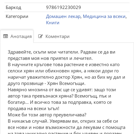
Баркод
9786192230029
Категории
Домашен лекар
,
Медицина за всеки
,
Книги
Анотация
Коментари
Здравейте, скъпи мои читатели. Радвам се да ви
представя моя нов приятел и лечител.
В научните кръгове това растение е известно като
селски хрян или обикновен хрян, а някои дори го
наричат уважително доктор Хрян, но аз бих му дал и
друго прозвище - Хрян Всемогъщи.
Навярно мнозина от вас ще се удивят: защо този
автор така превъзнася хряна? Всемогъщ, пък и
богатир... И всичко това за подправка, която се
продава на всеки ъгъл!
Може би този автор преувеличава?
В никакъв случай. Уверявам ви, открих за себе си
все нови и нови възможности да лекувам с помощта
на това уникално растение и бях удивен и поразен.