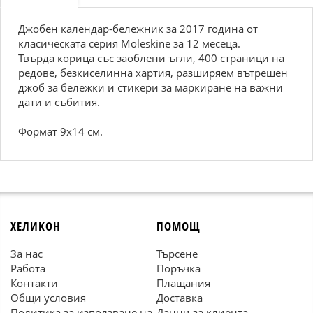
Джобен календар-бележник за 2017 година от
класическата серия Moleskine за 12 месеца.
Твърда корица със заоблени ъгли, 400 страници на
редове, безкиселинна хартия, разширяем вътрешен
джоб за бележки и стикери за маркиране на важни
дати и събития.
Формат 9х14 см.
ХЕЛИКОН
ПОМОЩ
За нас
Търсене
Работа
Поръчка
Контакти
Плащания
Общи условия
Доставка
Политика за използване на
Данни за клиента