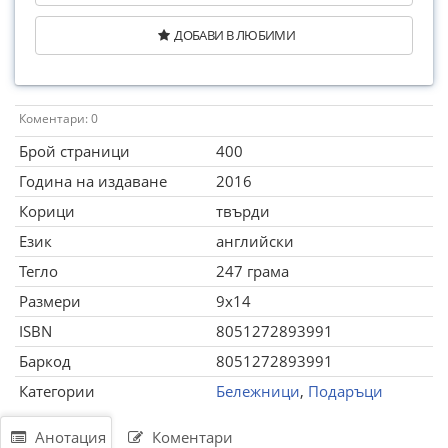
ДОБАВИ В ЛЮБИМИ
Коментари: 0
Брой страници
400
Година на издаване
2016
Корици
твърди
Език
английски
Тегло
247 грама
Размери
9x14
ISBN
8051272893991
Баркод
8051272893991
Категории
Бележници
,
Подаръци
Анотация
Коментари