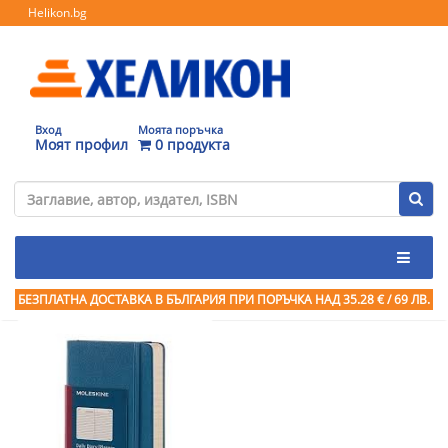
Helikon.bg
Вход
Моята поръчка
Моят профил
0 продукта
БЕЗПЛАТНА ДОСТАВКА В БЪЛГАРИЯ ПРИ ПОРЪЧКА
НАД 35.28 € / 69 ЛВ.