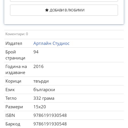
ДОБАВИ В ЛЮБИМИ
Коментари: 0
Издател
Артлайн Студиос
Брой
94
страници
Година на
2016
издаване
Корици
твърди
Език
български
Тегло
332 грама
Размери
15x20
ISBN
9786191930548
Баркод
9786191930548