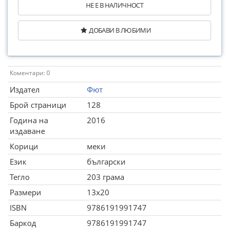
НЕ Е В НАЛИЧНОСТ
ДОБАВИ В ЛЮБИМИ
Коментари: 0
Издател
Фют
Брой страници
128
Година на
2016
издаване
Корици
меки
Език
български
Тегло
203 грама
Размери
13x20
ISBN
9786191991747
Баркод
9786191991747