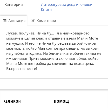
Категории
Литература за деца и юноши
,
Книги
Анотация
Коментари
Лукав, по-лукав, Нина Лу... Тя е най-коварното
момиче в целия клас и отдавна е взела Мая и Моте
на мушка. И ето, че Нина Лу решава да бойкотира
мюзикъла, който Мая композира специално за края
на учебната година. На близначките обаче такива не
им минават! Трите момичета сключват облог, който
Мая и Моте ще трябва да спечелят на всяка цена.
Въпрос на чест е!
ХЕЛИКОН
ПОМОЩ