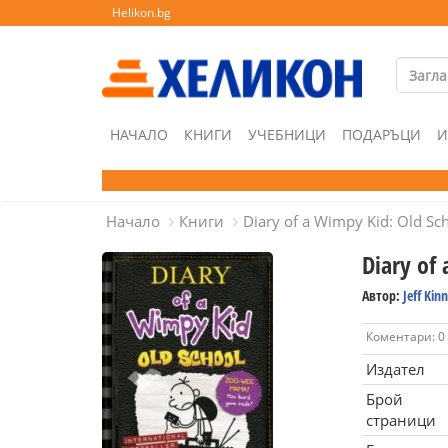
Helikon.bg
НАЧАЛО
КНИГИ
УЧЕБНИЦИ
ПОДАРЪЦИ
И
Начало
Книги
Diary of a Wimpy Kid: Old Sc
Diary of
Автор:
Jeff Kin
Коментари: 0
Издател
Брой
страници