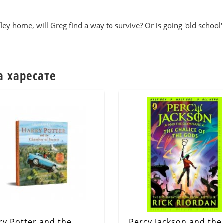
ey home, will Greg find a way to survive? Or is going 'old school' 
а харесате
ry Potter and the
Percy Jackson and the