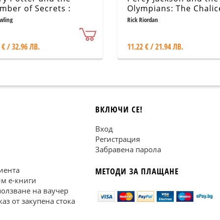
mber of Secrets :
Olympians: The Chalic
strated Edition
the Gods
wling
Rick Riordan
 € / 32.96 ЛВ.
11.22 € / 21.94 ЛВ.
ВКЛЮЧИ СЕ!
Вход
Регистрация
Забравена парола
иента
МЕТОДИ ЗА ПЛАЩАНЕ
им е-книги
ползване на ваучер
каз от закупена стока