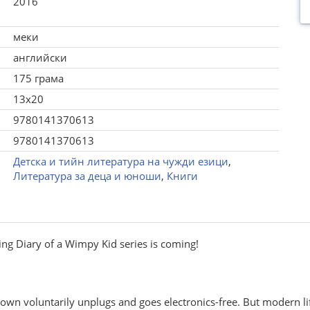
2016
меки
английски
175 грама
13x20
9780141370613
9780141370613
Детска и тийн литература на чужди езици
,
Литература за деца и юноши
,
Книги
ing Diary of a Wimpy Kid series is coming!
 town voluntarily unplugs and goes electronics-free. But modern lif