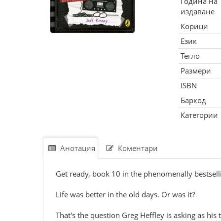
Година на
издаване
Корици
Език
Тегло
Размери
ISBN
Баркод
Категории
Анотация
Коментари
Get ready, book 10 in the phenomenally bestsell
Life was better in the old days. Or was it?
That's the question Greg Heffley is asking as his