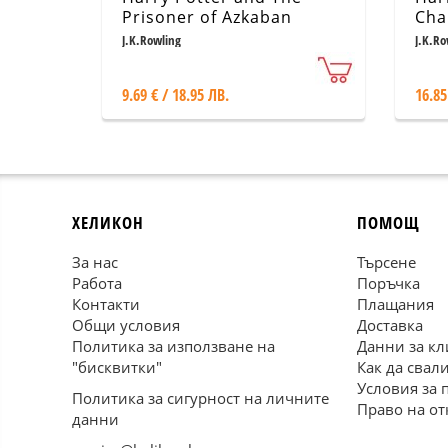
Prisoner of Azkaban
Cha
Illu
J.K.Rowling
J.K.Ro
9.69 € / 18.95 ЛВ.
16.85
ХЕЛИКОН
ПОМОЩ
За нас
Търсене
Работа
Поръчка
Контакти
Плащания
Общи условия
Доставка
Политика за използване на
Данни за кл
"бисквитки"
Как да свал
Условия за 
Политика за сигурност на личните
Право на от
данни