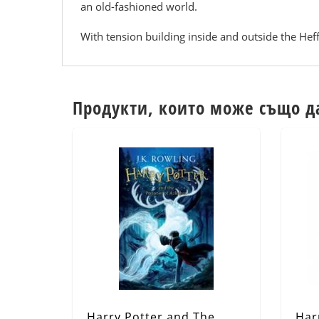
an old-fashioned world.
With tension building inside and outside the Heffl
Продукти, които може също д
Harry Potter and The
Har