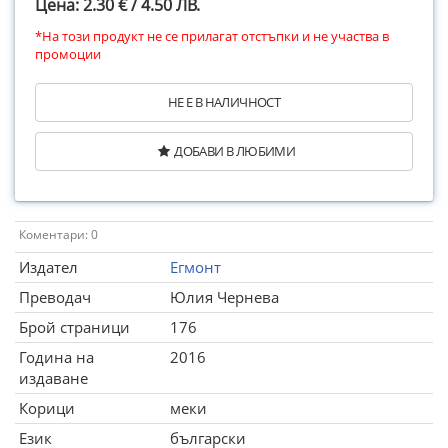
Цена: 2.30 € / 4.50 ЛВ.
*На този продукт не се прилагат отстъпки и не участва в
промоции
НЕ Е В НАЛИЧНОСТ
ДОБАВИ В ЛЮБИМИ
Коментари: 0
Издател
Егмонт
Преводач
Юлия Чернева
Брой страници
176
Година на
2016
издаване
Корици
меки
Език
български