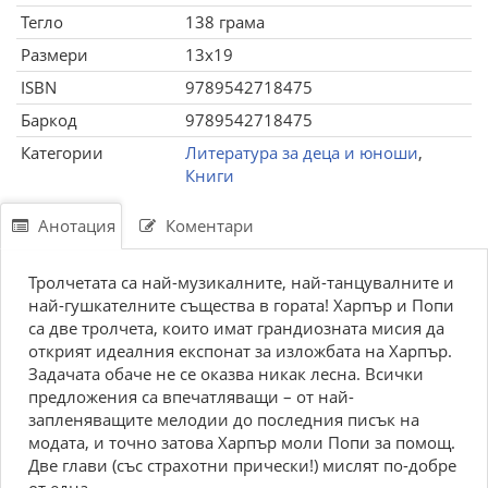
Тегло
138 грама
Размери
13x19
ISBN
9789542718475
Баркод
9789542718475
Категории
Литература за деца и юноши
,
Книги
Анотация
Коментари
Тролчетата са най-музикалните, най-танцувалните и
най-гушкателните същества в гората! Харпър и Попи
са две тролчета, които имат грандиозната мисия да
открият идеалния експонат за изложбата на Харпър.
Задачата обаче не се оказва никак лесна. Всички
предложения са впечатляващи – от най-
запленяващите мелодии до последния писък на
модата, и точно затова Харпър моли Попи за помощ.
Две глави (със страхотни прически!) мислят по-добре