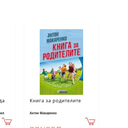
да
Книга за родителите
аел
Антон Макаренко