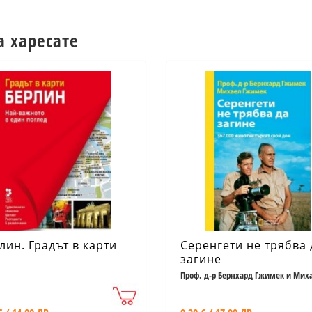
а харесате
лин. Градът в карти
Серенгети не трябва 
загине
Проф. д-р Бернхард Гжимек и Мих
Гжимек