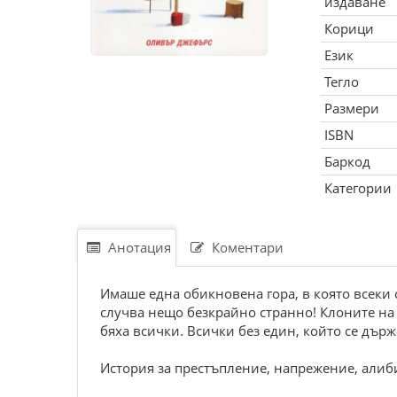
издаване
Корици
Език
Тегло
Размери
ISBN
Баркод
Категории
Анотация
Коментари
Имаше една обикновена гора, в която всеки
случва нещо безкрайно странно! Клоните на
бяха всички. Всички без един, който се дър
История за престъпление, напрежение, алиби,