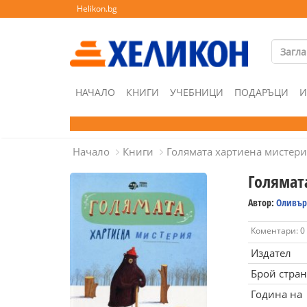
Helikon.bg
НАЧАЛО
КНИГИ
УЧЕБНИЦИ
ПОДАРЪЦИ
И
Начало
Книги
Голямата хартиена мистери
Голямат
Автор:
Оливър
Коментари: 0
Издател
Брой стра
Година на