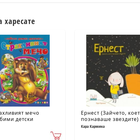
а харесате
ахливият мечо
Ернест (Зайчето, кое
бими детски
познаваше звездите)
казки)
Кара Кармина