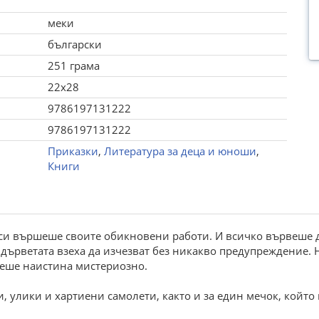
меки
български
251 грама
22x28
9786197131222
9786197131222
Приказки
,
Литература за деца и юноши
,
Книги
 си вършеше своите обикновени работи. И всичко вървеше д
 дърветата взеха да изчезват без никакво предупреждение.
жеше наистина мистериозно.
 улики и хартиени самолети, както и за един мечок, който 