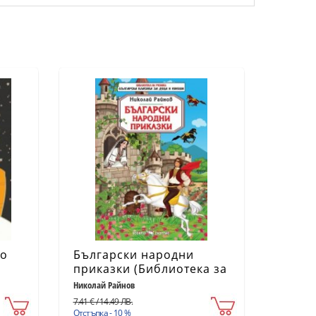
то
Български народни
приказки (Библиотека за
ученика)
Николай Райнов
7.41 € / 14.49 ЛВ.
Отстъпка - 10 %