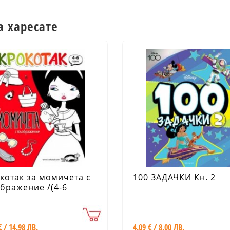
а харесате
котак за момичета с
100 ЗАДАЧКИ Кн. 2
бражение /(4-6
ини)
€ / 14.98 ЛВ.
4.09 € / 8.00 ЛВ.