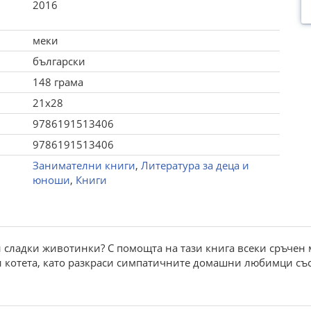
2016
меки
български
148 грама
21x28
9786191513406
9786191513406
Занимателни книги
,
Литература за деца и
юноши
,
Книги
ви сладки животинки? С помощта на тази книга всеки сръче
и котета, като разкраси симпатичните домашни любимци съ