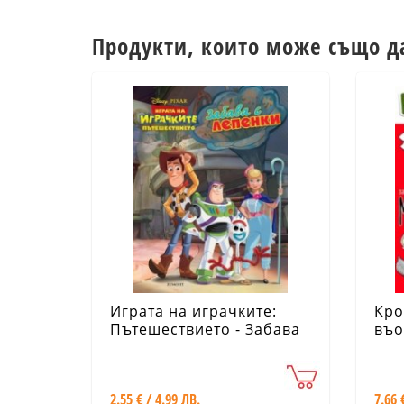
Продукти, които може също д
Играта на играчките:
Кро
Пътешествието - Забава
въо
с лепенки
год
2.55 € / 4.99 ЛВ.
7.66 