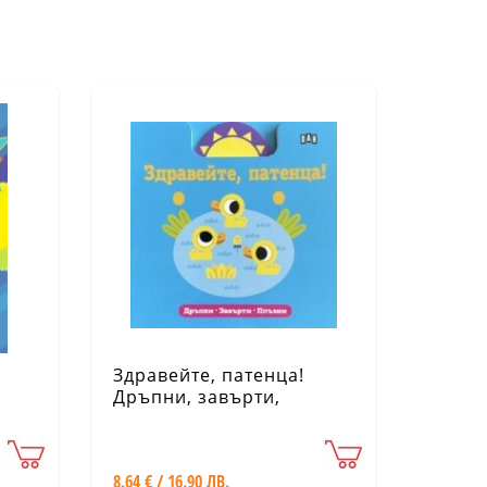
Здравейте, патенца!
Дръпни, завърти,
плъзни
8.64 € / 16.90 ЛВ.