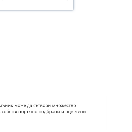
н мъник може да сътвори множество
с собственоръчно подбрани и оцветени