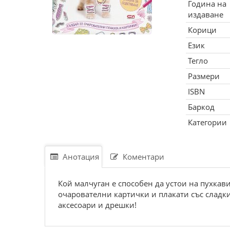
Година на
издаване
Корици
Език
Тегло
Размери
ISBN
Баркод
Категории
Анотация
Коментари
Кой малчуган е способен да устои на пухка
очарователни картички и плакати със сладк
аксесоари и дрешки!