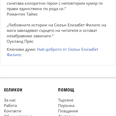
съчетава колоритни герои с неповторим хумор ги
прави единствени по рода си.“
Романтик Таймс
„Любовните истории на Сюзън Елизабет Филипс на
мига завладяват сърцето на читателя и остават
незабравими завинаги.“
Оукланд Прес
Ключови думи:
Най-доброто от Сюзън Елизабет
Филипс
ХЕЛИКОН
ПОМОЩ
За нас
Търсене
Работа
Поръчка
Контакти
Плащания