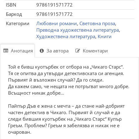
ISBN
9786191571772
Баркод
9786191571772
Категории
Любовни романи
,
Световна проза
,
Преводна художествена литература
,
Художествена литература
,
Книги
Анотация
За автора
Коментари
Той е бивш куотърбек от отбора на „Чикаго Старс“.
Тя се опитва да утвърди детективската си агенция.
Първият й възложен случай? Да го следи.
Да кажем само, че нещата не потръгват много добре.
Всъщност никак добре...
Пайпър Дъв е жена с мечта – да стане най-добрият
частен детектив в Чикаго. Първият й случай е да
следи бившия куотърбек на „Чикаго Старс“ Купър
Греъм. Проблем? Греъм я забелязва и никак не е
очарован.