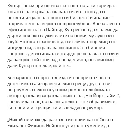
Купър Греъм приключва със спортната си кариера,
когато е на върха на славата си, и е готов да се
посвети изцяло на новото си бизнес начинание –
откриването на верига нощни клубове. Впечатлен от
ефективността на Пайпър, Куп решава да я наеме да
държи под око служителите на новия му луксозен
клуб. Но когато започват да се случват поредица от
инциденти, застрашаващи живота на бившия
спортист, детективката е твърдо решена да го пази и
да разкрие кой стои зад нападенията, независимо
дали Купър го желае, или не...
Безпардонна спортна звезда и напориста частна
детективка са изправени един срещу друг в този
остроумен, свеж и неустоим роман от любимата
авторка, оглавяваща класациите на „Ню Йорк Таймс“,
спечелила сърцата на читателите с незабравимите
си герои и искрящия си и завладяващ хумор.
„Никой не може да разказва истории както Сюзън
Елизабет Филипс. Нейното уникално умение да