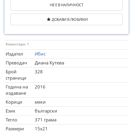
НЕ Е В НАЛИЧНОСТ
ДОБАВИ В ЛЮБИМИ
Коментари: 1
Издател
Ибис
Преводач
Диана Кутева
Брой
328
страници
Година на
2016
издаване
Корици
меки
Език
български
Тегло
371 грама
Размери
15x21