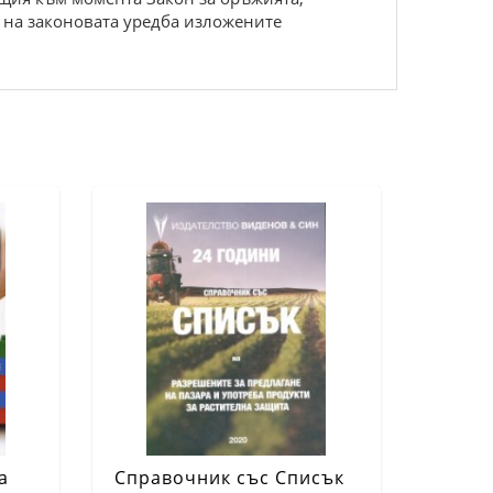
а на законовата уредба изложените
а
Справочник със Списък