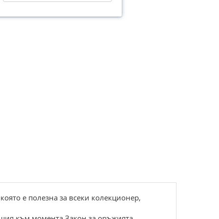
която е полезна за всеки колекционер,
ащия към момента Закон за оръжията,