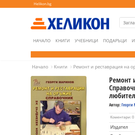
Helikon.bg
НАЧАЛО
КНИГИ
УЧЕБНИЦИ
ПОДАРЪЦИ
И
Начало
Книги
Ремонт и реставрация на о
Ремонт и
Справоч
любите
Автор:
Георги
Коментари: 0
Издател