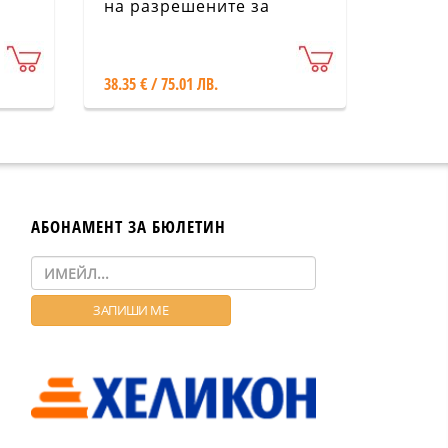
на разрешените за
предлагане на пазара и
употреба продукти за
растителна защита
38.35 € / 75.01 ЛВ.
(комплект)
АБОНАМЕНТ ЗА БЮЛЕТИН