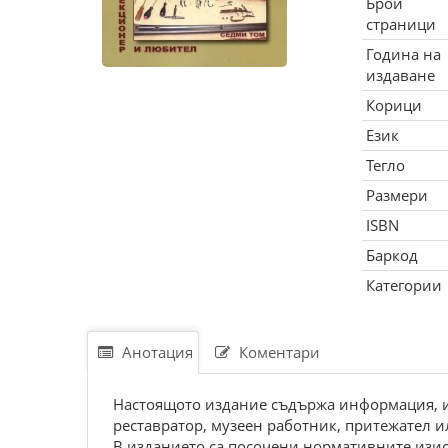
Брой
страници
Година на
издаване
Корици
Език
Тегло
Размери
ISBN
Баркод
Категории
Анотация
Коментари
Настоящото издание съдържа информация, из
реставратор, музеен работник, притежател 
В изданието са посочени нормативните изис