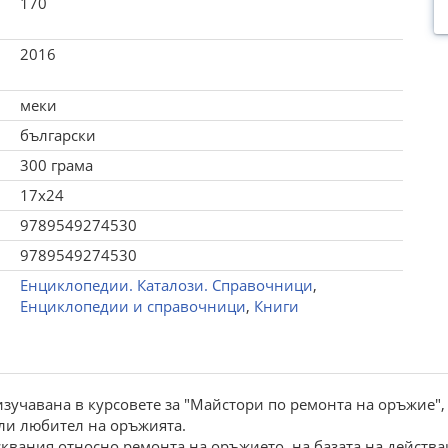
170
2016
меки
български
300 грама
17x24
9789549274530
9789549274530
Енциклопедии. Каталози. Справочници
,
Енциклопедии и справочници
,
Книги
учавана в курсовете за "Майстори по ремонта на оръжие", 
или любител на оръжията.
квания относно ремонта на оръжието, на базата на действ