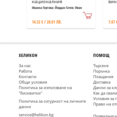
националния
вин
археологически музей -
Иванка Гергова; Йордан Гатев; Иван
Ванев
София. Каталог
14.32 € / 28.01 ЛВ.
7.67 
ХЕЛИКОН
ПОМОЩ
За нас
Търсене
Работа
Поръчка
Контакти
Плащания
Общи условия
Доставка
Политика за използване на
Данни за кл
"бисквитки"
Как да свал
Условия за 
Политика за сигурност на личните
Право на от
данни
service@helikon.bg
Правилници